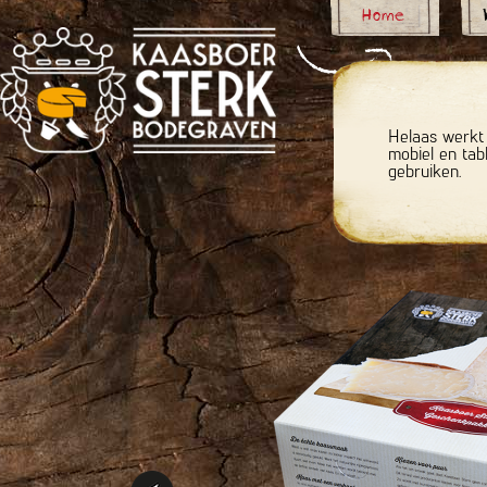
Home
Helaas werkt 
mobiel en tab
gebruiken.