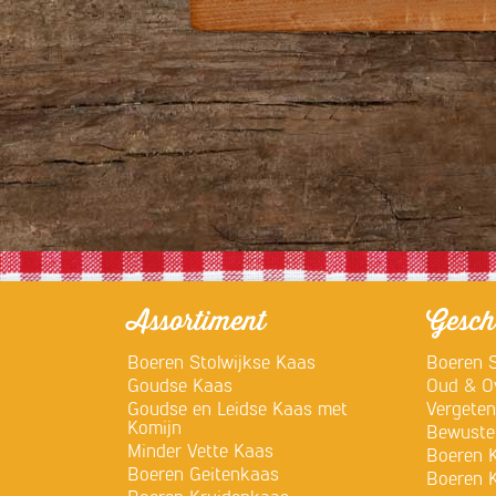
Assortiment
Gesch
Boeren Stolwijkse Kaas
Boeren S
Goudse Kaas
Oud & Ov
Goudse en Leidse Kaas met
Vergete
Komijn
Bewuste
Minder Vette Kaas
Boeren 
Boeren Geitenkaas
Boeren 