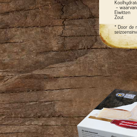
Koolhydrat
- waarvan 
Eiwitten
Zout
* Door de n
seizoensin